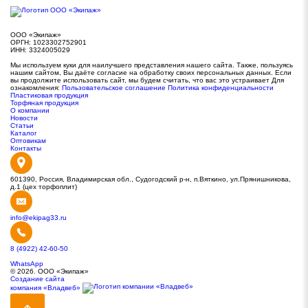
ООО «Экипаж»
ОРГН: 1023302752901
ИНН: 3324005029
Мы используем куки для наилучшего представления нашего сайта. Также, пользуясь
нашим сайтом, Вы даёте согласие на обработку своих персональных данных. Если
вы продолжите использовать сайт, мы будем считать, что вас это устраивает Для
ознакомления:
Пользовательское соглашение
Политика конфиденциальности
Пластиковая продукция
Торфяная продукция
О компании
Новости
Статьи
Каталог
Оптовикам
Контакты
601390, Россия, Владимирская обл., Судогодский р-н, п.Вяткино, ул.Прянишникова,
д.1 (цех торфоплит)
info@ekipag33.ru
8 (4922) 42-60-50
WhatsApp
© 2026. ООО «Экипаж»
Создание сайта
компания «Владвеб»