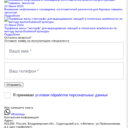
22 Июня 2024
Внимание нефтяников и газовщиков, изготовителей реагентов для буровых скважин,
экологов!
Подробнее
22 Июня 2024
Торфяные маты "экоторф" для выращивание овощей в тепличных комбинатах по
методу малообъёмной культуры
Подробнее
Остались вопросы?
Оставьте заявку на консультацию специалиста
Отправить
Я принимаю
условия обработки персональных данных
Или напишите нам в
WhatsApp
Контактная информация
Адрес:
601390, Россия, Владимирская обл., Судогодский р-н, п.Вяткино, ул.Прянишникова,
д.1 (цех торфоплит)