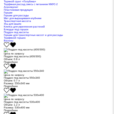
Торяной грунт «Голубика»
Торфяная рассад.смесь с питанием КМУС-2
Агроперлит
Пластиковая продукция
Горшки
Горшки для рассады
Мат для выращиваия клубники
Транспортная кассета
Усы для кашпо
Клипса для укрепления растений
Блюдце под горшок
Поддон под кассеты
Горшки для транспортных кассет и для рассады
Торфяной горшок
Вазоны
Цена по запросу
Поддон под кассеты (400/300)
Объем:
0.8 л
Подробнее
Цена по запросу
Поддон под кассеты 550х340
Объем:
0.7 л
Размер:
550х340 мм
Подробнее
Цена по запросу
Поддон под кассеты 530х400
Объем:
1.2 л
Размер:
530х400 мм
Подробнее