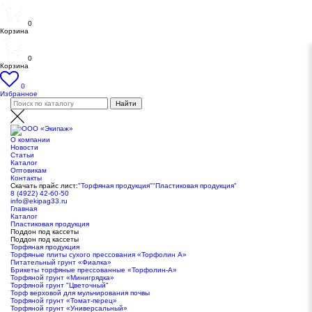
0
Корзина
0
Корзина
0
Избранное
О компании
Новости
Статьи
Каталог
Оптовикам
Контакты
Скачать прайс лист:
"Торфяная продукция"
"Пластиковая продукция"
8 (4922) 42-60-50
info@ekipag33.ru
Главная
Каталог
Пластиковая продукция
Поддон под кассеты
Поддон под кассеты
Торфяная продукция
Торфяные плиты сухого прессования «Торфолин А»
Питательный грунт «Фиалка»
Брикеты торфяные прессованные «Торфолин-А»
Торфяной грунт «Минигрядка»
Торфяной грунт "Цветочный"
Торф верховой для мульчирования почвы
Торфяной грунт «Томат-перец»
Торфяной грунт «Универсальный»