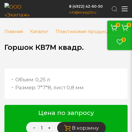
8 (4922) 42-60-50
info@ekipag33.ru
0
0
Главная
Каталог
Пластиковая продукция
Гор
0
Горшок КВ7М квадр.
Объем:
0,25 л
Размер:
7*7*8, лист 0,8 мм
Цена по запросу
В корзину