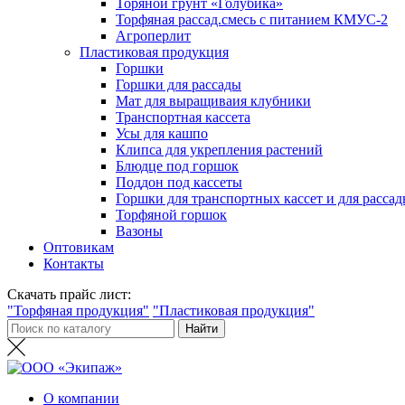
Торяной грунт «Голубика»
Торфяная рассад.смесь с питанием КМУС-2
Агроперлит
Пластиковая продукция
Горшки
Горшки для рассады
Мат для выращиваия клубники
Транспортная кассета
Усы для кашпо
Клипса для укрепления растений
Блюдце под горшок
Поддон под кассеты
Горшки для транспортных кассет и для расса
Торфяной горшок
Вазоны
Оптовикам
Контакты
Скачать прайс лист:
"Торфяная продукция"
"Пластиковая продукция"
О компании